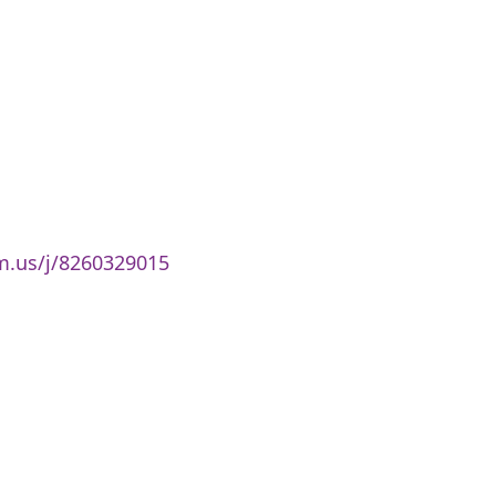
n de Profes
rto
m.us/j/8260329015