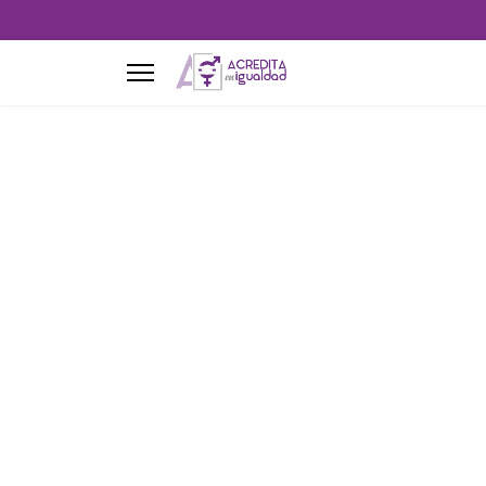
"Jornada so
Género en l