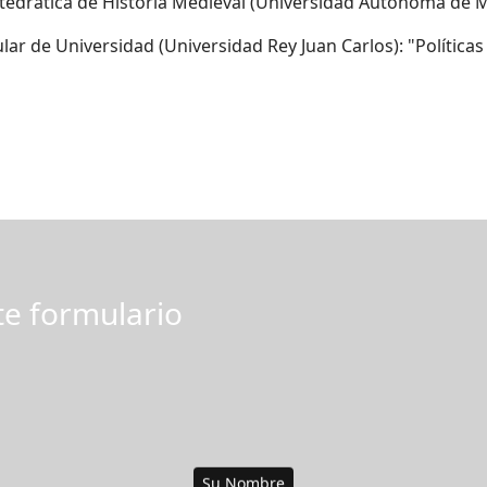
atedrática de Historia Medieval (Universidad Autónoma de 
ular de Universidad (Universidad Rey Juan Carlos): "Política
nte formulario
Su Nombre