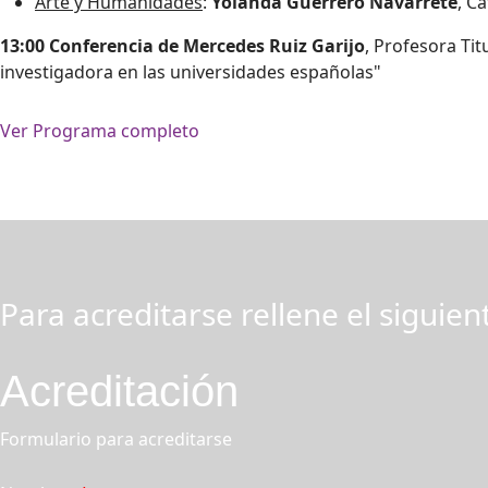
Arte y Humanidades
:
Yolanda Guerrero Navarrete
, C
13:00
Conferencia de Mercedes Ruiz Garijo
, Profesora Tit
investigadora en las universidades españolas"
Ver Programa completo
Para acreditarse rellene el siguie
Acreditación
Formulario para acreditarse