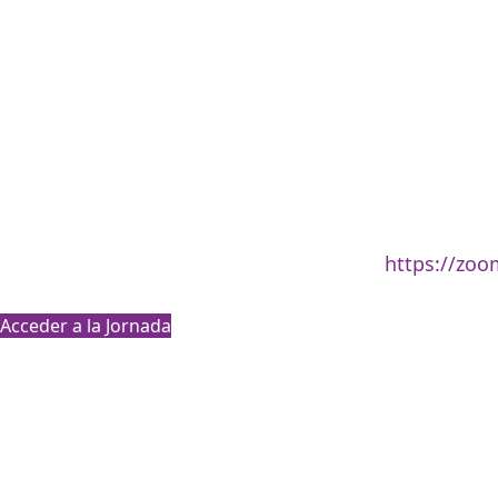
Acreditació
Acceso abie
Para acceder a la jornada la dirección es
https://zoo
Acceder a la Jornada