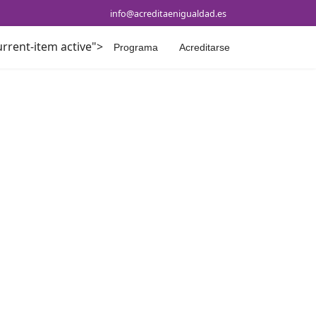
info@acreditaenigualdad.es
urrent-item active">
Programa
Acreditarse
iva de
 de